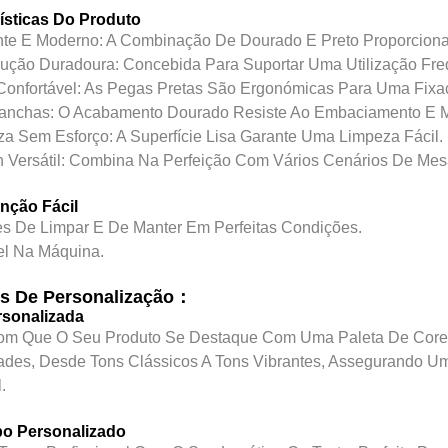
ísticas Do Produto
nte E Moderno: A Combinação De Dourado E Preto Proporciona
rução Duradoura: Concebida Para Suportar Uma Utilização Fre
Confortável: As Pegas Pretas São Ergonómicas Para Uma Fixa
Manchas: O Acabamento Dourado Resiste Ao Embaciamento E M
za Sem Esforço: A Superfície Lisa Garante Uma Limpeza Fácil.
n Versátil: Combina Na Perfeição Com Vários Cenários De Mes
nção Fácil
es De Limpar E De Manter Em Perfeitas Condições.
el Na Máquina.
s De Personalização：
rsonalizada
om Que O Seu Produto Se Destaque Com Uma Paleta De Core
ades, Desde Tons Clássicos A Tons Vibrantes, Assegurando Um
.
po Personalizado