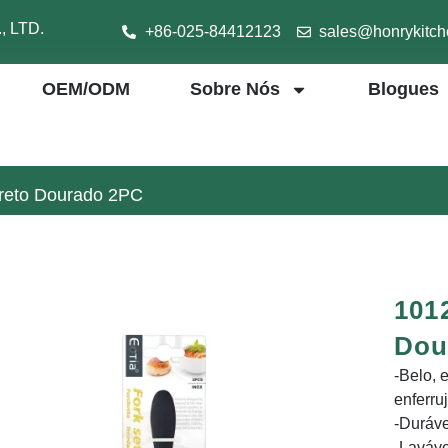
 LTD.
+86-025-84412123
sales@honrykitc
OEM/ODM
Sobre Nós
Blogues
reto Dourado 2PC
101
Dou
-Belo, e
enferru
-Duráve
-Laváv