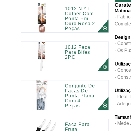
Carate
1012 N.º 1
Materia
Colher Com
- Fabri
Ponta Em
Ouro Rosa 2
Complem
Peças
Design
- Cons
1012 Faca
- Os Pu
Para Bifes
2PC
Utiliz
- Conce
- Const
Conjunto De
Utiliza
Facas De
Ponta Plana
- Ideal
Com 4
- Adequ
Peças
Tamanh
- Mede
Faca Para
Fruta