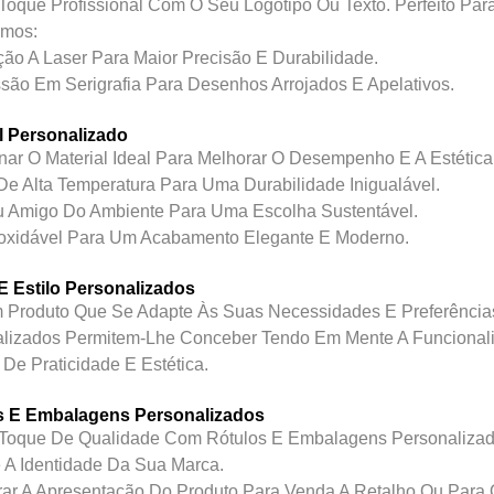
oque Profissional Com O Seu Logótipo Ou Texto. Perfeito Par
emos:
ção A Laser Para Maior Precisão E Durabilidade.
ssão Em Serigrafia Para Desenhos Arrojados E Apelativos.
l Personalizado
nar O Material Ideal Para Melhorar O Desempenho E A Estética
 De Alta Temperatura Para Uma Durabilidade Inigualável.
 Amigo Do Ambiente Para Uma Escolha Sustentável.
noxidável Para Um Acabamento Elegante E Moderno.
E Estilo Personalizados
 Produto Que Se Adapte Às Suas Necessidades E Preferências
lizados Permitem-Lhe Conceber Tendo Em Mente A Funcionali
 De Praticidade E Estética.
s E Embalagens Personalizados
Toque De Qualidade Com Rótulos E Embalagens Personalizad
e A Identidade Da Sua Marca.
rar A Apresentação Do Produto Para Venda A Retalho Ou Para O