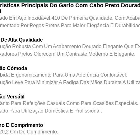
rísticas Principais Do Garfo Com Cabo Preto Doura
l
cado Em Aço Inoxidável 410 De Primeira Qualidade, Com Aca
entado Por Pegas Pretas Para Maior Elegância E Durabilida
 De Alta Qualidade
trução Robusta Com Um Acabamento Dourado Elegante Que Ex
xadores Pretos Oferecem Um Contraste Moderno E Elegante.
ação Cómoda
bida Ergonomicamente Para Uma Aderência Confortável.
rução Leve Para Minimizar A Fadiga Das Mãos Durante A Utiliz
ção Versátil
 Tanto Para Refeições Casuais Como Para Ocasiões Especiais.
ado Para Utilização Doméstica E Profissional.
o E Comprimento
 20,2 Cm De Comprimento.