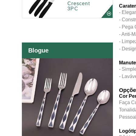
Crescent
Carater
3PC
- Elega
- Const
- Pega 
- Anti-
- Limpe
- Desig
Blogue
Manute
- Simpl
- Laváv
Opçõe
Cor Pe
Faça C
Tonalid
Pessoal
Logóti