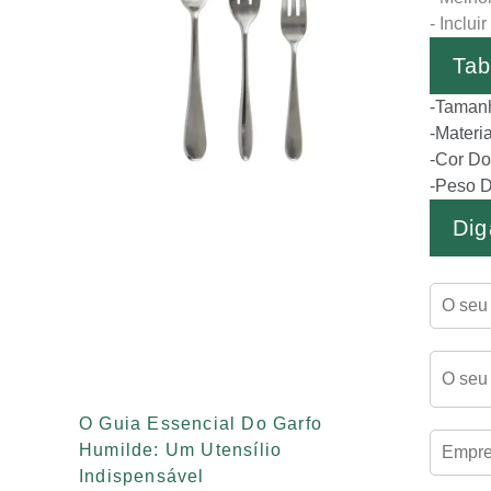
- Inclu
Tab
-Tamanh
-Materi
-Cor Do
-Peso D
Dig
O Guia Essencial Do Garfo
Humilde: Um Utensílio
Indispensável