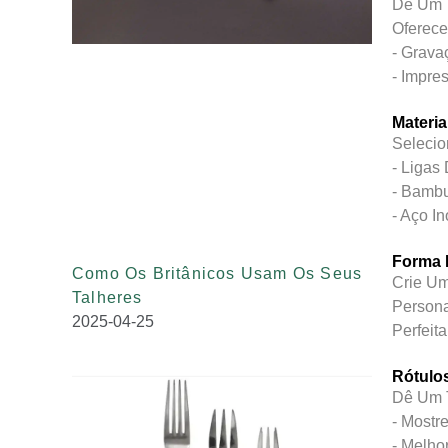
Dê Um T
Oferec
- Grava
- Impre
Materia
Selecio
- Ligas
- Bambu
- Aço I
Forma 
Como Os Britânicos Usam Os Seus
Crie Um
Talheres
Persona
2025-04-25
Perfeita
Rótulo
Dê Um 
- Mostr
- Melho