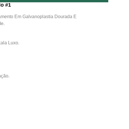
do #1
bamento Em Galvanoplastia Dourada E
de.
ala Luxo.
ação.