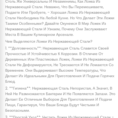
Столь Же Универсальны И Незаменимы, Как Ложка Из
Нержавеющей Стали. Неважно, Что Вы Перемешиваете,
Подаете Или Пробуете, - Хорошая Ложка Из Нержавеющей
Стали Необходима На Любой Кухне. Но Что Делает Эти Ложки
Такими Особенными? Давайте Окунемся В Мир Ложек Из
Нержавеющей Стали И Узнаем, Почему Они Заслуживают
Места В Вашем Кулинарном Арсенале.
Чем Выделяются Ложки Из Нержавеющей Стали?
1. **Долговечность**: Нержавеющая Сталь Славится Своей
Прочностью И Устойчивостью К Коррозии. В Отличие От
Деревянных Или Пластиковых Ложек, Ложки Из Нержавеющей
Стали Не Деформируются, Не Трескаются И Не Ломаются Со
Временем. Они Выдерживают Высокие Температуры, Что
Делает Их Идеальными Для Приготовления И Подачи Горячих
Блюд.
2. **Гигиена**: Нержавеющая Сталь Непористая, А Значит, В
Ней Не Размножаются Бактерии И Не Появляются Запахи. Это
Делает Ее Отличным Выбором Для Приготовления И Подачи
Пищи, Гарантируя, Что Ваши Блюда Будут Чистыми И
Безопасными.
3. **Простой Уход**: Чистить Ложки Из Нержавеющей Стали -