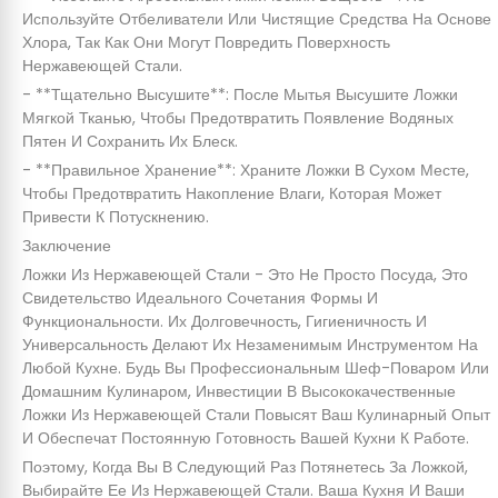
Используйте Отбеливатели Или Чистящие Средства На Основе
Хлора, Так Как Они Могут Повредить Поверхность
Нержавеющей Стали.
- **Тщательно Высушите**: После Мытья Высушите Ложки
Мягкой Тканью, Чтобы Предотвратить Появление Водяных
Пятен И Сохранить Их Блеск.
- **Правильное Хранение**: Храните Ложки В Сухом Месте,
Чтобы Предотвратить Накопление Влаги, Которая Может
Привести К Потускнению.
Заключение
Ложки Из Нержавеющей Стали - Это Не Просто Посуда, Это
Свидетельство Идеального Сочетания Формы И
Функциональности. Их Долговечность, Гигиеничность И
Универсальность Делают Их Незаменимым Инструментом На
Любой Кухне. Будь Вы Профессиональным Шеф-Поваром Или
Домашним Кулинаром, Инвестиции В Высококачественные
Ложки Из Нержавеющей Стали Повысят Ваш Кулинарный Опыт
И Обеспечат Постоянную Готовность Вашей Кухни К Работе.
Поэтому, Когда Вы В Следующий Раз Потянетесь За Ложкой,
Выбирайте Ее Из Нержавеющей Стали. Ваша Кухня И Ваши