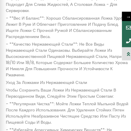
Подходит Для Слива Жидкостей, А Столовая Ложка - Для
Сервировки.
→
- **Вес И Баланс**: Хорошо Сбалансированная Ложка Удобно
Лежит В Руке И Облегчает Приготовление И Подачу Блюд.
Ищите Ложки С Прочной Ручкой И Сбалансированным
Распределением Веса.
- **Качество Нержавеющей Стали**: Не Все Виды
Нержавеющей Стали Одинаковы. Выбирайте Ложки Из
Высококачественной Пищевой Нержавеющей Стали, Например
18/10 Или 18/8, Которые Содержат Большее Количество Хрома
И Никеля Для Повышения Прочности И Устойчивости К
Ржавчине.
Уход За Ложками Из Нержавеющей Стали
Чтобы Сохранить Ваши Ложки Из Нержавеющей Стали В
Первозданном Виде, Следуйте Этим Простым Советам:
- **Регулярная Чистка**: Мойте Ложки Теплой Мыльной Водой
После Каждого Использования. Для Удаления Стойких Пятен
Используйте Неабразивное Чистящее Средство Или Пасту Из
Пищевой Соды И Воды.
- **Избегайте Агрессивных Химических Веществ**: Не